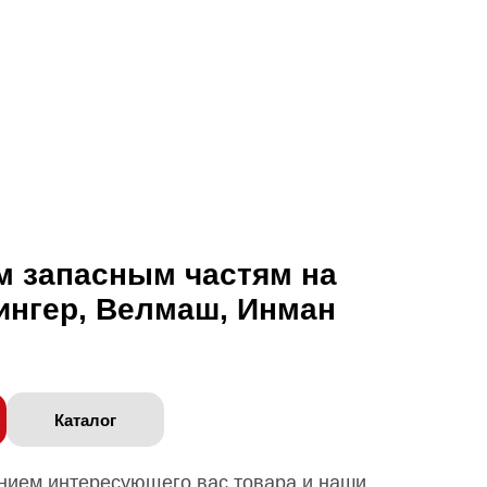
м запасным частям на
ингер, Велмаш, Инман
Каталог
анием интересующего вас товара и наши