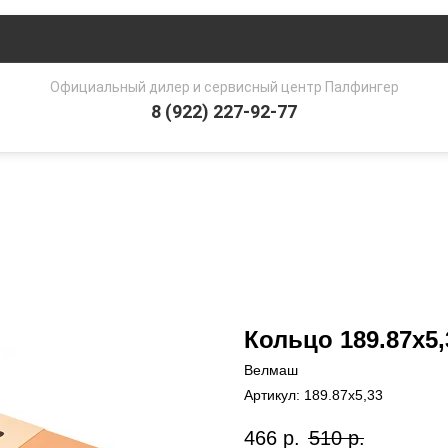
Официальный дилер и сервисный центр Палфингер
8 (922) 227-92-77
Кольцо 189.87х5,
Велмаш
Артикул:
189.87х5,33
466
р.
510
р.