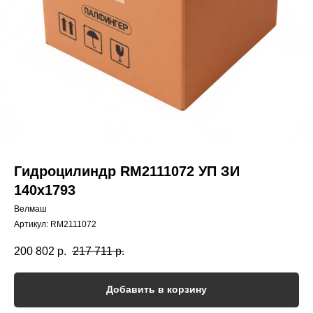
Гидроцилиндр RM2111072 УП ЗИ
140x1793
Велмаш
Артикул:
RM2111072
200 802
р.
217 711
р.
Добавить в корзину