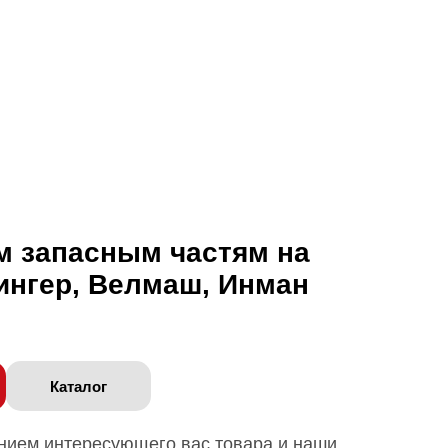
м запасным частям на
ингер, Велмаш, Инман
Каталог
анием интересующего вас товара и наши