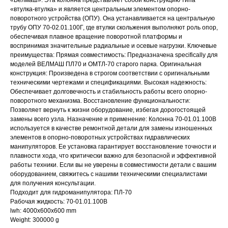
«Велмаш». Эта колонна представляет собой конструкцию типа
«втулка-втулка» и является центральным элементом опорно-
поворотного устройства (ОПУ). Она устанавливается на центральную
трубу ОПУ 70-02.01.100Г, где втулки скольжения выполняют роль опор,
обеспечивая плавное вращение поворотной платформы и
воспринимая значительные радиальные и осевые нагрузки. Ключевые
преимущества: Прямая совместимость: Предназначена specifically для
моделей ВЕЛМАШ ПЛ70 и ОМТЛ-70 старого парка. Оригинальная
конструкция: Произведена в строгом соответствии с оригинальными
техническими чертежами и спецификациями. Высокая надежность:
Обеспечивает долговечность и стабильность работы всего опорно-
поворотного механизма. Восстановление функциональности:
Позволяет вернуть к жизни оборудование, избегая дорогостоящей
замены всего узла. Назначение и применение: Колонна 70-01.01.100В
используется в качестве ремонтной детали для замены изношенных
элементов в опорно-поворотных устройствах гидравлических
манипуляторов. Ее установка гарантирует восстановление точности и
плавности хода, что критически важно для безопасной и эффективной
работы техники. Если вы не уверены в совместимости детали с вашим
оборудованием, свяжитесь с нашими техническими специалистами
для получения консультации.
Подходит для гидроманипулятора: ПЛ-70
Рабочая жидкость: 70-01.01.100В
lwh: 4000x600x600 mm
Weight: 300000 g