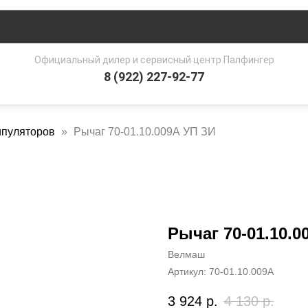
Официальный дилер и сервисный центр Палфингер
8 (922) 227-92-77
ипуляторов
Рычаг 70-01.10.009А УП ЗИ
Рычаг 70-01.10.0
Велмаш
Артикул:
70-01.10.009А
3 924
р.
4 130
р.