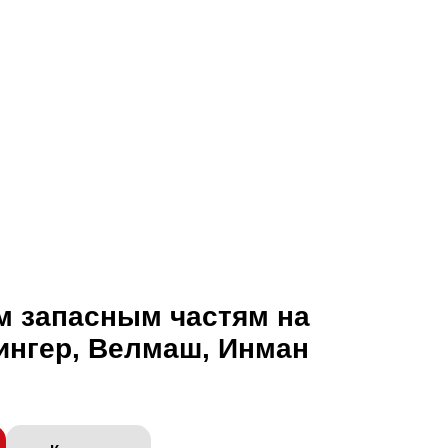
м запасным частям на
ингер, Велмаш, Инман