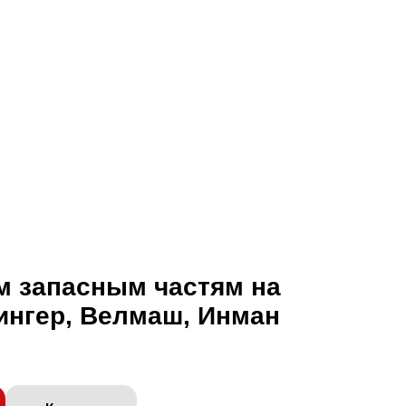
м запасным частям на
ингер, Велмаш, Инман