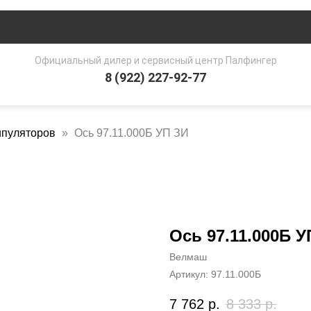
Официальный дилер и сервисный центр Палфингер
8 (922) 227-92-77
ипуляторов
Ось 97.11.000Б УП ЗИ
Ось 97.11.000Б У
Велмаш
Артикул:
97.11.000Б
7 762
р.
8 333
р.