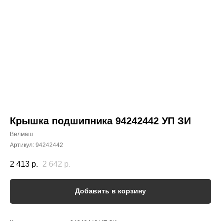
Крышка подшипника 94242442 УП ЗИ
Велмаш
Артикул:
94242442
2 413
р.
2 642
р.
Добавить в корзину