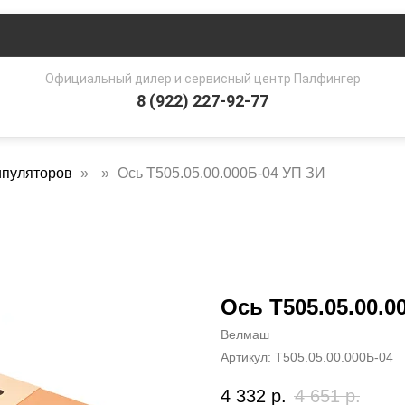
Официальный дилер и сервисный центр Палфингер
8 (922) 227-92-77
ипуляторов
Ось Т505.05.00.000Б-04 УП ЗИ
Ось Т505.05.00.0
Велмаш
Артикул:
Т505.05.00.000Б-04
4 332
р.
4 651
р.