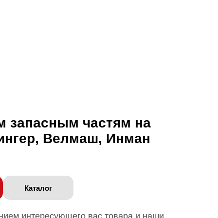
м запасным частям на
ингер, Велмаш, Инман
Каталог
анием интересующего вас товара и наши