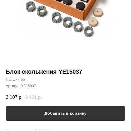
Блок скольжения YE15037
Палфингер
Артикул:
YE15037
3 107
р.
3 401
р.
Добавить в корзину