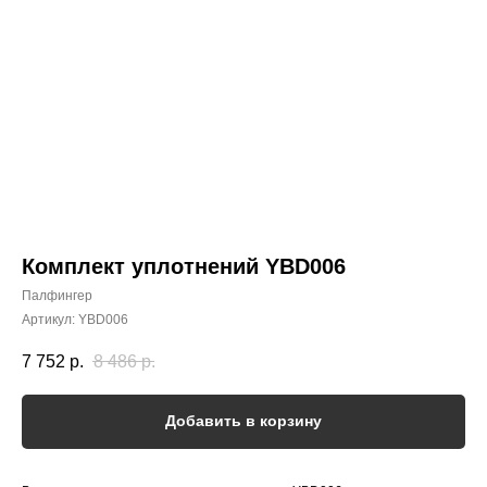
Комплект уплотнений YBD006
Палфингер
Артикул:
YBD006
7 752
р.
8 486
р.
Добавить в корзину