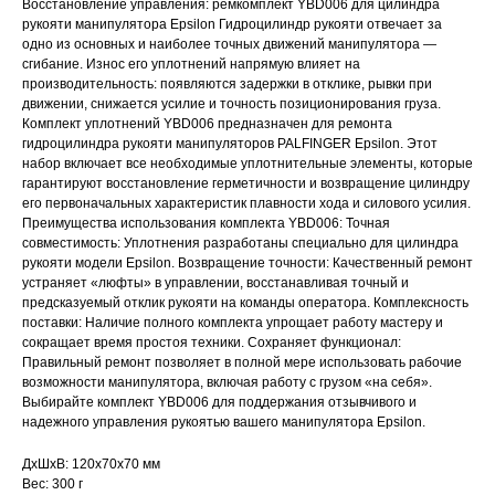
Восстановление управления: ремкомплект YBD006 для цилиндра
рукояти манипулятора Epsilon Гидроцилиндр рукояти отвечает за
одно из основных и наиболее точных движений манипулятора —
сгибание. Износ его уплотнений напрямую влияет на
производительность: появляются задержки в отклике, рывки при
движении, снижается усилие и точность позиционирования груза.
Комплект уплотнений YBD006 предназначен для ремонта
гидроцилиндра рукояти манипуляторов PALFINGER Epsilon. Этот
набор включает все необходимые уплотнительные элементы, которые
гарантируют восстановление герметичности и возвращение цилиндру
его первоначальных характеристик плавности хода и силового усилия.
Преимущества использования комплекта YBD006: Точная
совместимость: Уплотнения разработаны специально для цилиндра
рукояти модели Epsilon. Возвращение точности: Качественный ремонт
устраняет «люфты» в управлении, восстанавливая точный и
предсказуемый отклик рукояти на команды оператора. Комплексность
поставки: Наличие полного комплекта упрощает работу мастеру и
сокращает время простоя техники. Сохраняет функционал:
Правильный ремонт позволяет в полной мере использовать рабочие
возможности манипулятора, включая работу с грузом «на себя».
Выбирайте комплект YBD006 для поддержания отзывчивого и
надежного управления рукоятью вашего манипулятора Epsilon.
ДxШxВ: 120x70x70 мм
Вес: 300 г