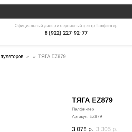
Официальный дилер и сервисный центр Палфингер
8 (922) 227-92-77
ипуляторов
ТЯГА EZ879
ТЯГА EZ879
Палфингер
Артикул:
EZ879
3 078
р.
3 305
р.