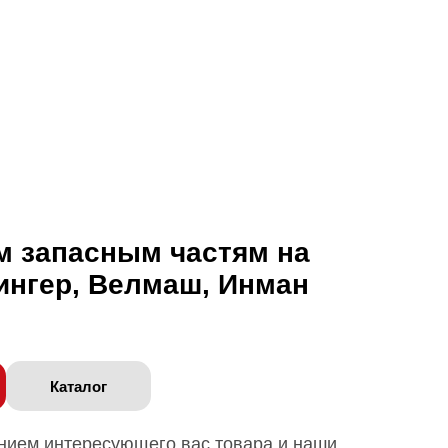
м запасным частям на
ингер, Велмаш, Инман
Каталог
анием интересующего вас товара и наши