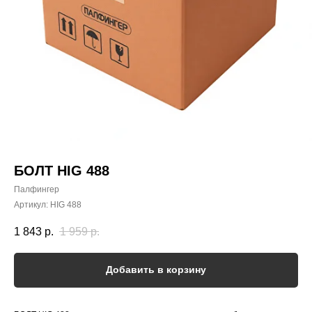
БОЛТ HIG 488
Палфингер
Артикул:
HIG 488
1 843
р.
1 959
р.
Добавить в корзину