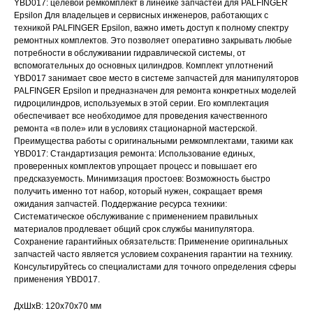
YBD017: целевой ремкомплект в линейке запчастей для PALFINGER
Epsilon Для владельцев и сервисных инженеров, работающих с
техникой PALFINGER Epsilon, важно иметь доступ к полному спектру
ремонтных комплектов. Это позволяет оперативно закрывать любые
потребности в обслуживании гидравлической системы, от
вспомогательных до основных цилиндров. Комплект уплотнений
YBD017 занимает свое место в системе запчастей для манипуляторов
PALFINGER Epsilon и предназначен для ремонта конкретных моделей
гидроцилиндров, используемых в этой серии. Его комплектация
обеспечивает все необходимое для проведения качественного
ремонта «в поле» или в условиях стационарной мастерской.
Преимущества работы с оригинальными ремкомплектами, такими как
YBD017: Стандартизация ремонта: Использование единых,
проверенных комплектов упрощает процесс и повышает его
предсказуемость. Минимизация простоев: Возможность быстро
получить именно тот набор, который нужен, сокращает время
ожидания запчастей. Поддержание ресурса техники:
Систематическое обслуживание с применением правильных
материалов продлевает общий срок службы манипулятора.
Сохранение гарантийных обязательств: Применение оригинальных
запчастей часто является условием сохранения гарантии на технику.
Консультируйтесь со специалистами для точного определения сферы
применения YBD017.
ДxШxВ: 120x70x70 мм