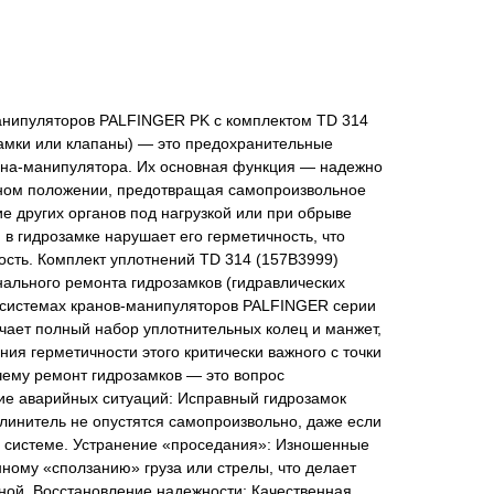
анипуляторов PALFINGER PK с комплектом TD 314
замки или клапаны) — это предохранительные
рана-манипулятора. Их основная функция — надежно
ном положении, предотвращая самопроизвольное
е других органов под нагрузкой или при обрыве
 в гидрозамке нарушает его герметичность, что
ость. Комплект уплотнений TD 314 (157B3999)
ального ремонта гидрозамков (гидравлических
осистемах кранов-манипуляторов PALFINGER серии
чает полный набор уплотнительных колец и манжет,
ия герметичности этого критически важного с точки
чему ремонт гидрозамков — это вопрос
е аварийных ситуаций: Исправный гидрозамок
удлинитель не опустятся самопроизвольно, даже если
в системе. Устранение «проседания»: Изношенные
ному «сползанию» груза или стрелы, что делает
ной. Восстановление надежности: Качественная