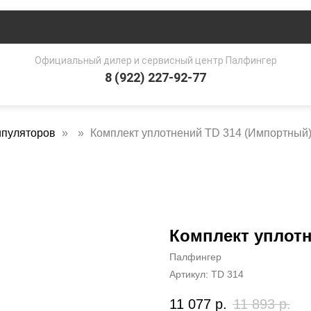
Официальный дилер и сервисный центр Палфингер
8 (922) 227-92-77
ипуляторов
Комплект уплотнений TD 314 (Импортный
Комплект уплотн
Палфингер
Артикул:
TD 314
11 077
р.
11 893
р.