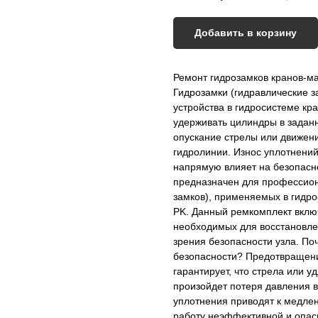
Добавить в корзину
Ремонт гидрозамков кранов-м
Гидрозамки (гидравлические 
устройства в гидросистеме к
удерживать цилиндры в задан
опускание стрелы или движени
гидролинии. Износ уплотнений
напрямую влияет на безопасн
предназначен для профессион
замков), применяемых в гидр
PK. Данный ремкомплект вклю
необходимых для восстановлен
зрения безопасности узла. По
безопасности? Предотвращени
гарантирует, что стрела или 
произойдет потеря давления 
уплотнения приводят к медлен
работу неэффективной и опас