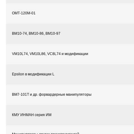
ОМТ-120М-01
ВМ10-74, ВМ10-86, ВМ10-97
VM10L74, VM10L86, VC8L74 и модификации
Epsilon в модификации L
ВМ7-101Т и др. форвардерные манипуляторы
КМУ ИНМАН серия ИМ