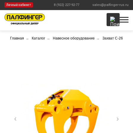
8 (922) 227-92-77
sales@palfinger-rus.ru
Личный кабинет
Главная
→
Каталог
→
Навесное оборудование
→
Захват С-26