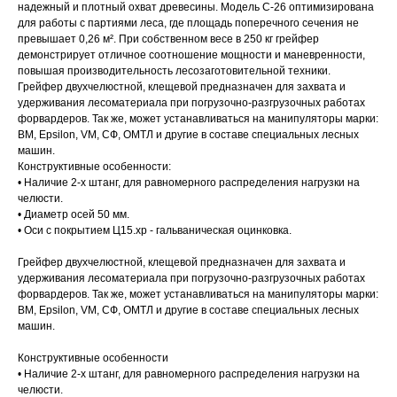
надежный и плотный охват древесины. Модель С-26 оптимизирована
для работы с партиями леса, где площадь поперечного сечения не
превышает 0,26 м². При собственном весе в 250 кг грейфер
демонстрирует отличное соотношение мощности и маневренности,
повышая производительность лесозаготовительной техники.
Грейфер двухчелюстной, клещевой предназначен для захвата и
удерживания лесоматериала при погрузочно-разгрузочных работах
форвардеров. Так же, может устанавливаться на манипуляторы марки:
ВМ, Epsilon, VM, СФ, ОМТЛ и другие в составе специальных лесных
машин.
Конструктивные особенности:
• Наличие 2-х штанг, для равномерного распределения нагрузки на
челюсти.
• Диаметр осей 50 мм.
• Оси с покрытием Ц15.хр - гальваническая оцинковка.
Грейфер двухчелюстной, клещевой предназначен для захвата и
удерживания лесоматериала при погрузочно-разгрузочных работах
форвардеров. Так же, может устанавливаться на манипуляторы марки:
ВМ, Epsilon, VM, СФ, ОМТЛ и другие в составе специальных лесных
машин.
Конструктивные особенности
• Наличие 2-х штанг, для равномерного распределения нагрузки на
челюсти.