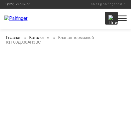
8 (922) 227-92-77
sales@palfinger-rus.ru
Главная
Каталог
Клапан тормозной
К1Т60Д038АН3ВС