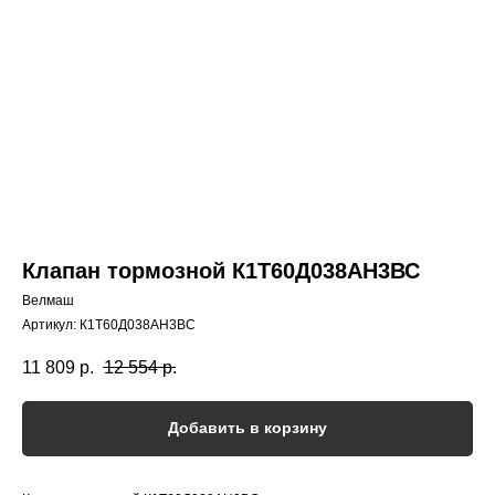
Клапан тормозной К1Т60Д038АН3ВС
Велмаш
Артикул:
К1Т60Д038АН3ВС
11 809
р.
12 554
р.
Добавить в корзину