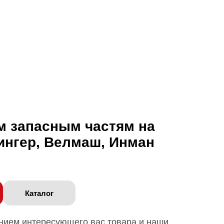
м запасным частям на
ингер, Велмаш, Инман
Каталог
анием интересующего вас товара и наши