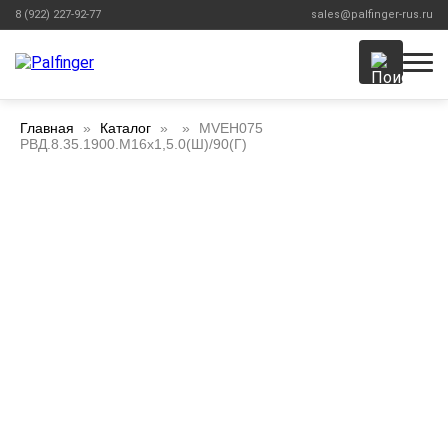
8 (922) 227-92-77
sales@palfinger-rus.ru
Главная
Каталог
MVEH075
РВД.8.35.1900.М16х1,5.0(Ш)/90(Г)