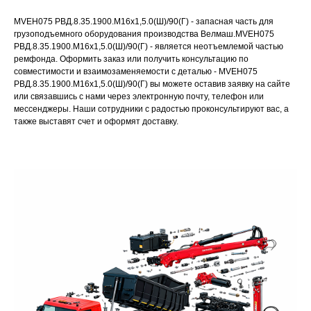
MVEH075 РВД.8.35.1900.М16х1,5.0(Ш)/90(Г) - запасная часть для
грузоподъемного оборудования производства Велмаш.MVEH075
РВД.8.35.1900.М16х1,5.0(Ш)/90(Г) - является неотъемлемой частью
ремфонда. Оформить заказ или получить консультацию по
совместимости и взаимозаменяемости с деталью - MVEH075
РВД.8.35.1900.М16х1,5.0(Ш)/90(Г) вы можете оставив заявку на сайте
или связавшись с нами через электронную почту, телефон или
мессенджеры. Наши сотрудники с радостью проконсультируют вас, а
также выставят счет и оформят доставку.