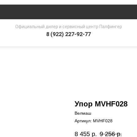
Официальный дилер и сервисный центр Палфингер
8 (922) 227-92-77
Упор MVHF028
Велмаш
Артикул:
MVHF028
8 455
р.
9 256
р.