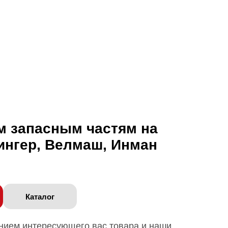
м запасным частям на
ингер, Велмаш, Инман
Каталог
анием интересующего вас товара и наши