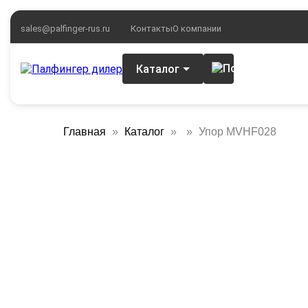
sales@palfinger-rus.ru
Контакты
О компании
Каталог
Главная
Каталог
Упор MVHF028