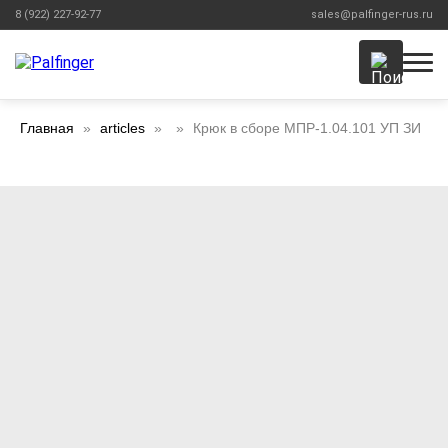
8 (922) 227-92-77
sales@palfinger-rus.ru
Главная
articles
Крюк в сборе МПР-1.04.101 УП ЗИ