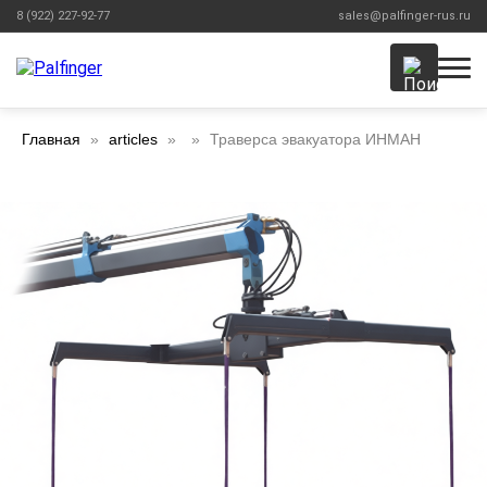
8 (922) 227-92-77
sales@palfinger-rus.ru
Главная
articles
Траверса эвакуатора ИНМАН